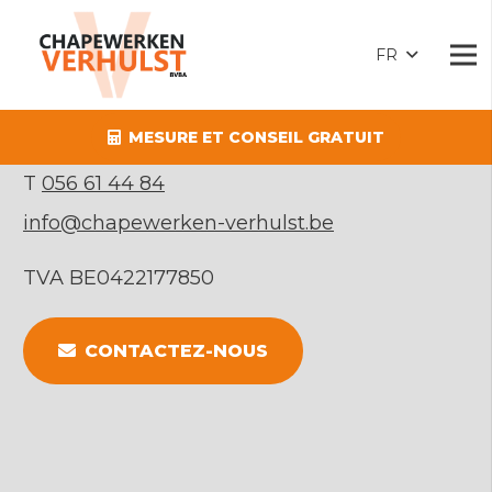
CHAPEWERKEN VERHULST
FR
Drieslaan 1
MESURE ET CONSEIL GRATUIT
8560
Gullegem
T
056 61 44 84
info@chapewerken-verhulst.be
TVA BE0422177850
CONTACTEZ-NOUS