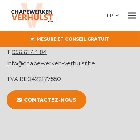
CHAPEWERKEN VERHULST
FR
Drieslaan 1
MESURE ET CONSEIL GRATUIT
8560
Gullegem
T
056 61 44 84
info@chapewerken-verhulst.be
TVA BE0422177850
CONTACTEZ-NOUS