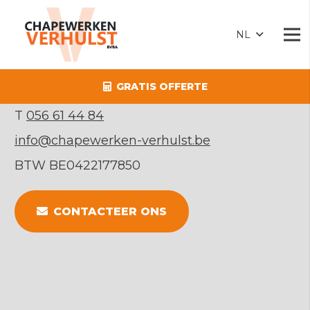
CHAPEWERKEN VERHULST
NL
Drieslaan 1
GRATIS OFFERTE
8560
Gullegem
T
056 61 44 84
info@chapewerken-verhulst.be
BTW BE0422177850
CONTACTEER ONS